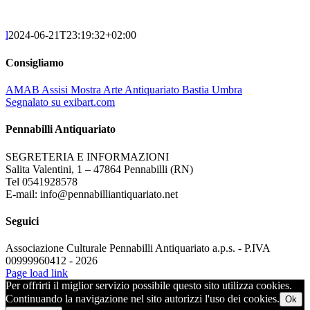
l
2024-06-21T23:19:32+02:00
Consigliamo
AMAB Assisi Mostra Arte Antiquariato Bastia Umbra
Segnalato su exibart.com
Pennabilli Antiquariato
SEGRETERIA E INFORMAZIONI
Salita Valentini, 1 – 47864 Pennabilli (RN)
Tel 0541928578
E-mail: info@pennabilliantiquariato.net
Seguici
Associazione Culturale Pennabilli Antiquariato a.p.s. - P.IVA
00999960412 - 2026
Page load link
Per offrirti il miglior servizio possibile questo sito utilizza cookies.
Continuando la navigazione nel sito autorizzi l'uso dei cookies.
Ok