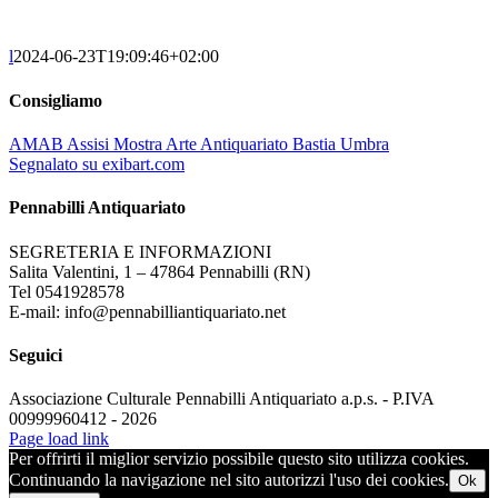
l
2024-06-23T19:09:46+02:00
Consigliamo
AMAB Assisi Mostra Arte Antiquariato Bastia Umbra
Segnalato su exibart.com
Pennabilli Antiquariato
SEGRETERIA E INFORMAZIONI
Salita Valentini, 1 – 47864 Pennabilli (RN)
Tel 0541928578
E-mail: info@pennabilliantiquariato.net
Seguici
Associazione Culturale Pennabilli Antiquariato a.p.s. - P.IVA
00999960412 - 2026
Page load link
Per offrirti il miglior servizio possibile questo sito utilizza cookies.
Continuando la navigazione nel sito autorizzi l'uso dei cookies.
Ok