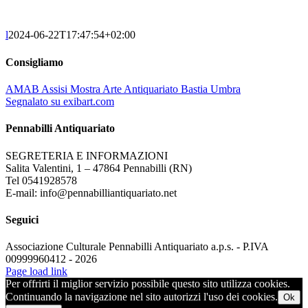
l
2024-06-22T17:47:54+02:00
Consigliamo
AMAB Assisi Mostra Arte Antiquariato Bastia Umbra
Segnalato su exibart.com
Pennabilli Antiquariato
SEGRETERIA E INFORMAZIONI
Salita Valentini, 1 – 47864 Pennabilli (RN)
Tel 0541928578
E-mail: info@pennabilliantiquariato.net
Seguici
Associazione Culturale Pennabilli Antiquariato a.p.s. - P.IVA
00999960412 - 2026
Page load link
Per offrirti il miglior servizio possibile questo sito utilizza cookies.
Continuando la navigazione nel sito autorizzi l'uso dei cookies.
Ok