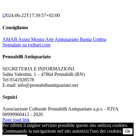
l
2024-06-22T17:39:57+02:00
Consigliamo
AMAB Assisi Mostra Arte Antiquariato Bastia Umbra
Segnalato su exibart.com
Pennabilli Antiquariato
SEGRETERIA E INFORMAZIONI
Salita Valentini, 1 – 47864 Pennabilli (RN)
Tel 0541928578
E-mail: info@pennabilliantiquariato.net
Seguici
Associazione Culturale Pennabilli Antiquariato a.p.s. - P.IVA
00999960412 - 2026
Page load link
Per offrirti il miglior servizio possibile questo sito utilizza cookies.
Continuando la navigazione nel sito autorizzi l'uso dei cookies.
Ok