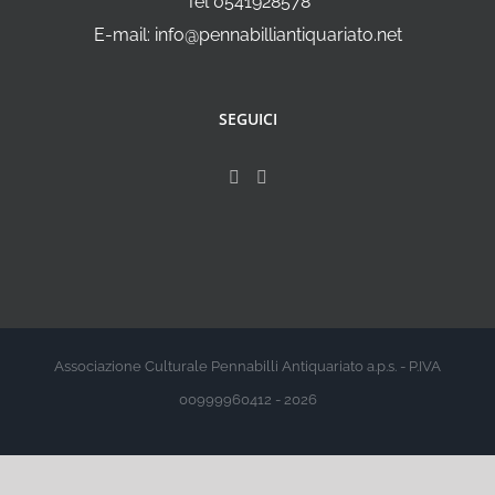
Tel 0541928578
E-mail: info@pennabilliantiquariato.net
SEGUICI
Associazione Culturale Pennabilli Antiquariato a.p.s. - P.IVA
00999960412 - 2026