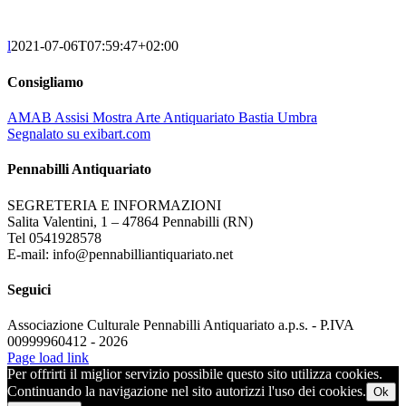
l
2021-07-06T07:59:47+02:00
Consigliamo
AMAB Assisi Mostra Arte Antiquariato Bastia Umbra
Segnalato su exibart.com
Pennabilli Antiquariato
SEGRETERIA E INFORMAZIONI
Salita Valentini, 1 – 47864 Pennabilli (RN)
Tel 0541928578
E-mail: info@pennabilliantiquariato.net
Seguici
Associazione Culturale Pennabilli Antiquariato a.p.s. - P.IVA
00999960412 - 2026
Page load link
Per offrirti il miglior servizio possibile questo sito utilizza cookies.
Continuando la navigazione nel sito autorizzi l'uso dei cookies.
Ok