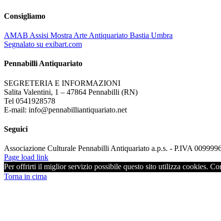
Consigliamo
AMAB Assisi Mostra Arte Antiquariato Bastia Umbra
Segnalato su exibart.com
Pennabilli Antiquariato
SEGRETERIA E INFORMAZIONI
Salita Valentini, 1 – 47864 Pennabilli (RN)
Tel 0541928578
E-mail: info@pennabilliantiquariato.net
Seguici
Associazione Culturale Pennabilli Antiquariato a.p.s. - P.IVA 00999
Page load link
Per offrirti il miglior servizio possibile questo sito utilizza cookies. C
Torna in cima