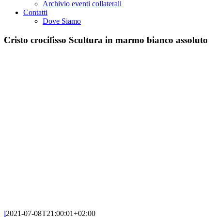
Archivio eventi collaterali
Contatti
Dove Siamo
Cristo crocifisso Scultura in marmo bianco assoluto
l
2021-07-08T21:00:01+02:00