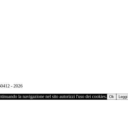
960412 - 2026
ontinuando la navigazione nel sito autorizzi l'uso dei cookies.
Ok
Leggi 