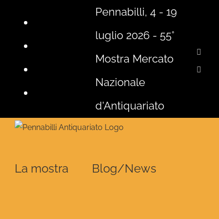
Salta
Pennabilli, 4 - 19
al
luglio 2026 - 55°
contenuto
Face
Mostra Mercato
Insta
Nazionale
d'Antiquariato
La mostra
Blog/News