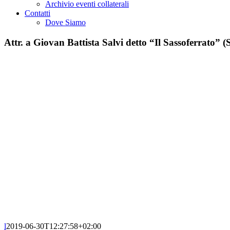
Archivio eventi collaterali
Contatti
Dove Siamo
Attr. a Giovan Battista Salvi detto “Il Sassoferrato
l
2019-06-30T12:27:58+02:00