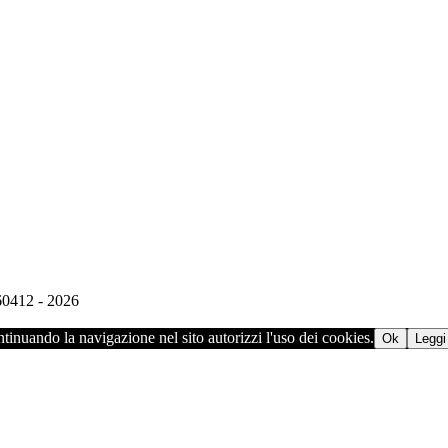
960412 - 2026
ontinuando la navigazione nel sito autorizzi l'uso dei cookies.
Ok
Leggi 