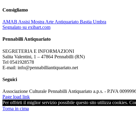
Consigliamo
AMAB Assisi Mostra Arte Antiquariato Bastia Umbra
Segnalato su exibart.com
Pennabilli Antiquariato
SEGRETERIA E INFORMAZIONI
Salita Valentini, 1 – 47864 Pennabilli (RN)
Tel 0541928578
E-mail: info@pennabilliantiquariato.net
Seguici
Associazione Culturale Pennabilli Antiquariato a.p.s. - P.IVA 00999
Page load link
Per offrirti il miglior servizio possibile questo sito utilizza cookies. C
Torna in cima