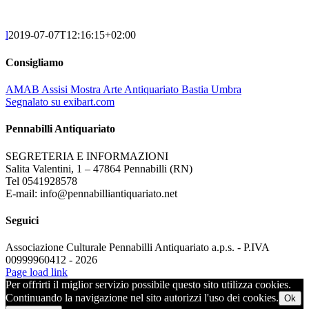
l
2019-07-07T12:16:15+02:00
Consigliamo
AMAB Assisi Mostra Arte Antiquariato Bastia Umbra
Segnalato su exibart.com
Pennabilli Antiquariato
SEGRETERIA E INFORMAZIONI
Salita Valentini, 1 – 47864 Pennabilli (RN)
Tel 0541928578
E-mail: info@pennabilliantiquariato.net
Seguici
Associazione Culturale Pennabilli Antiquariato a.p.s. - P.IVA
00999960412 - 2026
Page load link
Per offrirti il miglior servizio possibile questo sito utilizza cookies.
Continuando la navigazione nel sito autorizzi l'uso dei cookies.
Ok