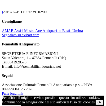
l
2019-07-19T19:50:39+02:00
Consigliamo
AMAB Assisi Mostra Arte Antiquariato Bastia Umbra
Segnalato su exibart.com
Pennabilli Antiquariato
SEGRETERIA E INFORMAZIONI
Salita Valentini, 1 – 47864 Pennabilli (RN)
Tel 0541928578
E-mail: info@pennabilliantiquariato.net
Seguici
Associazione Culturale Pennabilli Antiquariato a.p.s. - P.IVA
00999960412 - 2026
Page load link
Per offrirti il miglior servizio possibile questo sito utilizza cookies.
Continuando la navigazione nel sito autorizzi l'uso dei cookies.
Ok