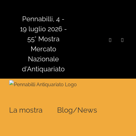
Salta
al
Pennabilli, 4 -
contenuto
19 luglio 2026 -
55° Mostra
Facebook
Insta
Mercato
Nazionale
d'Antiquariato
La mostra
Blog/News