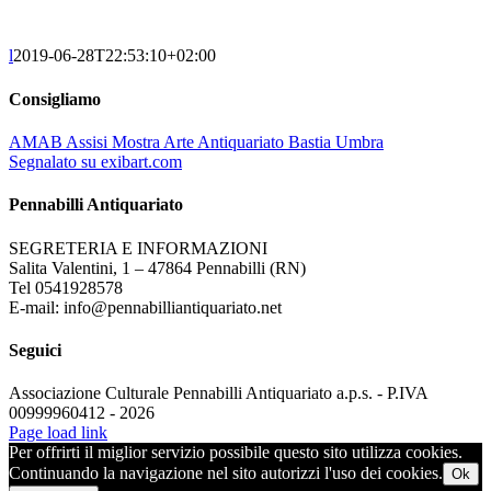
l
2019-06-28T22:53:10+02:00
Consigliamo
AMAB Assisi Mostra Arte Antiquariato Bastia Umbra
Segnalato su exibart.com
Pennabilli Antiquariato
SEGRETERIA E INFORMAZIONI
Salita Valentini, 1 – 47864 Pennabilli (RN)
Tel 0541928578
E-mail: info@pennabilliantiquariato.net
Seguici
Associazione Culturale Pennabilli Antiquariato a.p.s. - P.IVA
00999960412 - 2026
Page load link
Per offrirti il miglior servizio possibile questo sito utilizza cookies.
Continuando la navigazione nel sito autorizzi l'uso dei cookies.
Ok