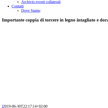
Archivio eventi collaterali
Contatti
Dove Siamo
Importante coppia di torcere in legno intagliato e do
l
2019-06-30T22:17:14+02:00