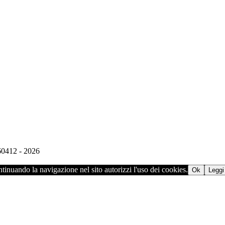
960412 - 2026
ontinuando la navigazione nel sito autorizzi l'uso dei cookies.
Ok
Leggi 