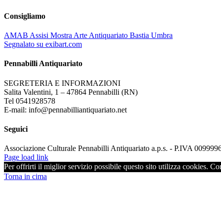
Consigliamo
AMAB Assisi Mostra Arte Antiquariato Bastia Umbra
Segnalato su exibart.com
Pennabilli Antiquariato
SEGRETERIA E INFORMAZIONI
Salita Valentini, 1 – 47864 Pennabilli (RN)
Tel 0541928578
E-mail: info@pennabilliantiquariato.net
Seguici
Associazione Culturale Pennabilli Antiquariato a.p.s. - P.IVA 00999
Page load link
Per offrirti il miglior servizio possibile questo sito utilizza cookies. C
Torna in cima