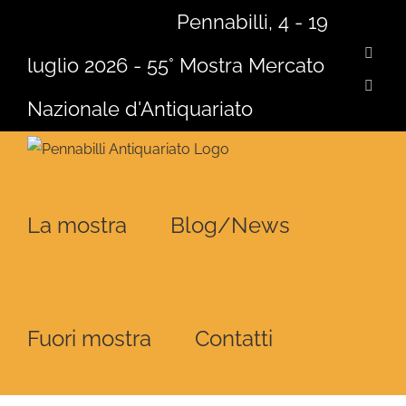
Salta
Pennabilli, 4 - 19
al
Face
luglio 2026 - 55° Mostra Mercato
contenuto
Insta
Nazionale d'Antiquariato
La mostra
Blog/News
Fuori mostra
Contatti