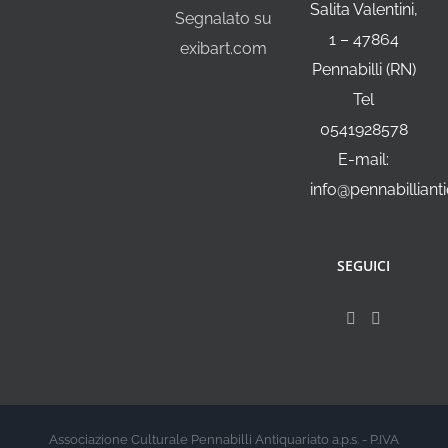
Salita Valentini,
Segnalato su
1 – 47864
exibart.com
Pennabilli (RN)
Tel
0541928578
E-mail:
info@pennabillianti
SEGUICI
Associazione Culturale Pennabilli Antiquariato a.p.s. - P.IVA