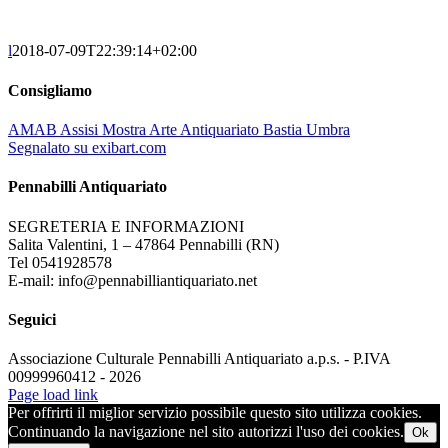
l
2018-07-09T22:39:14+02:00
Consigliamo
AMAB Assisi Mostra Arte Antiquariato Bastia Umbra
Segnalato su exibart.com
Pennabilli Antiquariato
SEGRETERIA E INFORMAZIONI
Salita Valentini, 1 – 47864 Pennabilli (RN)
Tel 0541928578
E-mail: info@pennabilliantiquariato.net
Seguici
Associazione Culturale Pennabilli Antiquariato a.p.s. - P.IVA
00999960412 - 2026
Page load link
Per offrirti il miglior servizio possibile questo sito utilizza cookies.
Continuando la navigazione nel sito autorizzi l'uso dei cookies.
Ok