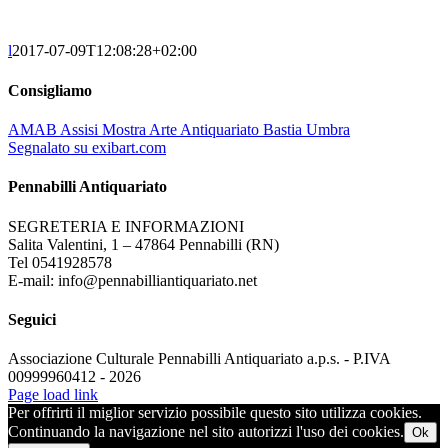
l
2017-07-09T12:08:28+02:00
Consigliamo
AMAB Assisi Mostra Arte Antiquariato Bastia Umbra
Segnalato su exibart.com
Pennabilli Antiquariato
SEGRETERIA E INFORMAZIONI
Salita Valentini, 1 – 47864 Pennabilli (RN)
Tel 0541928578
E-mail: info@pennabilliantiquariato.net
Seguici
Associazione Culturale Pennabilli Antiquariato a.p.s. - P.IVA
00999960412 - 2026
Page load link
Per offrirti il miglior servizio possibile questo sito utilizza cookies.
Continuando la navigazione nel sito autorizzi l'uso dei cookies.
Ok