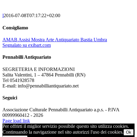
l
2016-07-08T07:17:22+02:00
Consigliamo
AMAB Assisi Mostra Arte Antiquariato Bastia Umbra
Segnalato su exibart.com
Pennabilli Antiquariato
SEGRETERIA E INFORMAZIONI
Salita Valentini, 1 – 47864 Pennabilli (RN)
Tel 0541928578
E-mail: info@pennabilliantiquariato.net
Seguici
Associazione Culturale Pennabilli Antiquariato a.p.s. - P.IVA
00999960412 - 2026
Page load link
Per offrirti il miglior servizio possibile questo sito utilizza cookies.
Continuando la navigazione nel sito autorizzi l'uso dei cookies.
Ok