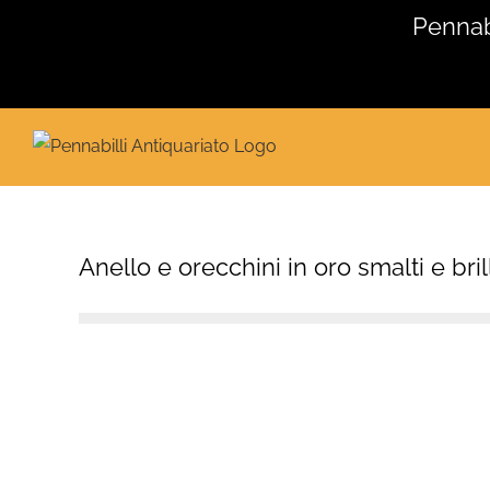
Salta
Pennabi
al
contenuto
Anello e orecchini in oro smalti e br