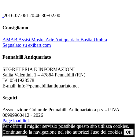
l
2016-07-06T20:46:30+02:00
Consigliamo
AMAB Assisi Mostra Arte Antiquariato Bastia Umbra
Segnalato su exibart.com
Pennabilli Antiquariato
SEGRETERIA E INFORMAZIONI
Salita Valentini, 1 – 47864 Pennabilli (RN)
Tel 0541928578
E-mail: info@pennabilliantiquariato.net
Seguici
Associazione Culturale Pennabilli Antiquariato a.p.s. - P.IVA
00999960412 - 2026
Page load link
Per offrirti il miglior servizio possibile questo sito utilizza cookies.
Continuando la navigazione nel sito autorizzi l'uso dei cookies.
Ok