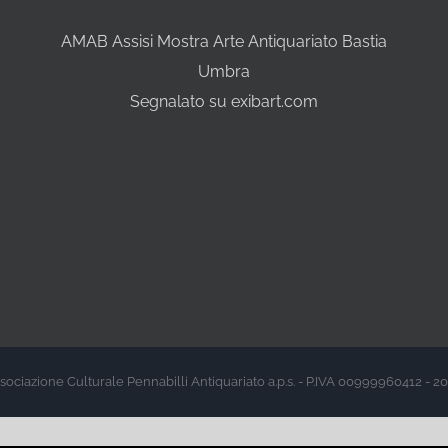
AMAB Assisi Mostra Arte Antiquariato Bastia
Umbra
Segnalato su exibart.com
sociazione Culturale Pennabilli Antiquariato a.p.s. - P.IVA 00999960412 - 2