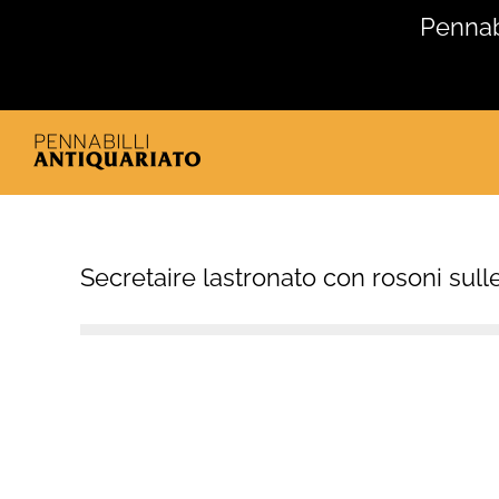
Salta
Pennabi
al
contenuto
Secretaire lastronato con rosoni sull