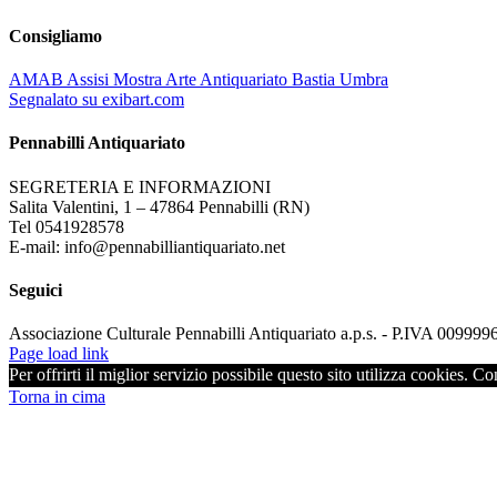
Consigliamo
AMAB Assisi Mostra Arte Antiquariato Bastia Umbra
Segnalato su exibart.com
Pennabilli Antiquariato
SEGRETERIA E INFORMAZIONI
Salita Valentini, 1 – 47864 Pennabilli (RN)
Tel 0541928578
E-mail: info@pennabilliantiquariato.net
Seguici
Associazione Culturale Pennabilli Antiquariato a.p.s. - P.IVA 00999
Page load link
Per offrirti il miglior servizio possibile questo sito utilizza cookies. C
Torna in cima