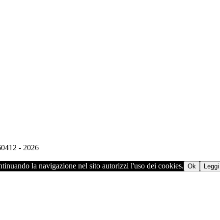
960412 - 2026
ontinuando la navigazione nel sito autorizzi l'uso dei cookies.
Ok
Leggi 