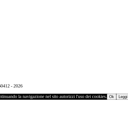
960412 - 2026
ontinuando la navigazione nel sito autorizzi l'uso dei cookies.
Ok
Leggi 