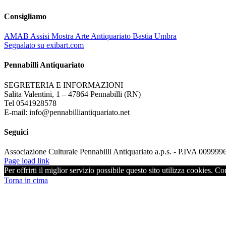
Consigliamo
AMAB Assisi Mostra Arte Antiquariato Bastia Umbra
Segnalato su exibart.com
Pennabilli Antiquariato
SEGRETERIA E INFORMAZIONI
Salita Valentini, 1 – 47864 Pennabilli (RN)
Tel 0541928578
E-mail: info@pennabilliantiquariato.net
Seguici
Associazione Culturale Pennabilli Antiquariato a.p.s. - P.IVA 00999
Page load link
Per offrirti il miglior servizio possibile questo sito utilizza cookies. C
Torna in cima