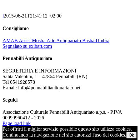
l
2015-06-21T21:41:12+02:00
Consigliamo
AMAB Assisi Mostra Arte Antiquariato Bastia Umbra
Segnalato su exibart.com
Pennabilli Antiquariato
SEGRETERIA E INFORMAZIONI
Salita Valentini, 1 – 47864 Pennabilli (RN)
Tel 0541928578
E-mail: info@pennabilliantiquariato.net
Seguici
Associazione Culturale Pennabilli Antiquariato a.p.s. - P.IVA
00999960412 - 2026
Page load link
Per offrirti il miglior servizio possibile questo sito utilizza cookies.
Continuando la navigazione nel sito autorizzi l'uso dei cookies.
Ok