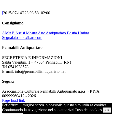
l
2015-07-14T23:03:58+02:00
Consigliamo
AMAB Assisi Mostra Arte Antiquariato Bastia Umbra
Segnalato su exibart.com
Pennabilli Antiquariato
SEGRETERIA E INFORMAZIONI
Salita Valentini, 1 – 47864 Pennabilli (RN)
Tel 0541928578
E-mail: info@pennabilliantiquariato.net
Seguici
Associazione Culturale Pennabilli Antiquariato a.p.s. - P.IVA
00999960412 - 2026
Page load link
Per offrirti il miglior servizio possibile questo sito utilizza cookies.
Continuando la navigazione nel sito autorizzi l'uso dei cookies.
Ok