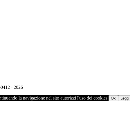
960412 - 2026
ontinuando la navigazione nel sito autorizzi l'uso dei cookies.
Ok
Leggi 