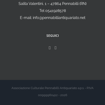
Salita Valentini, 1 – 47864 Pennabilli (RN)
Tel 0541928578
E-mail: info@pennabilliantiquariato.net
SEGUICI
Associazione Culturale Pennabilli Antiquariato a.p.s. - P.IVA
00999960412 - 2026