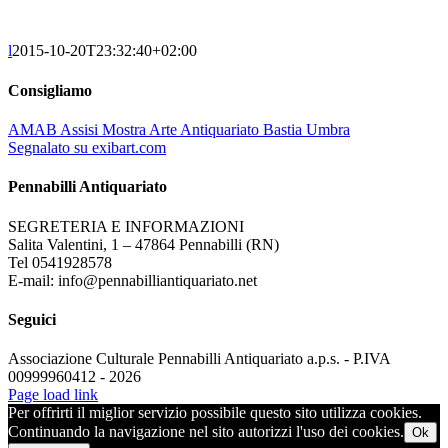
l
2015-10-20T23:32:40+02:00
Consigliamo
AMAB Assisi Mostra Arte Antiquariato Bastia Umbra
Segnalato su exibart.com
Pennabilli Antiquariato
SEGRETERIA E INFORMAZIONI
Salita Valentini, 1 – 47864 Pennabilli (RN)
Tel 0541928578
E-mail: info@pennabilliantiquariato.net
Seguici
Associazione Culturale Pennabilli Antiquariato a.p.s. - P.IVA
00999960412 - 2026
Page load link
Per offrirti il miglior servizio possibile questo sito utilizza cookies.
Continuando la navigazione nel sito autorizzi l'uso dei cookies.
Ok