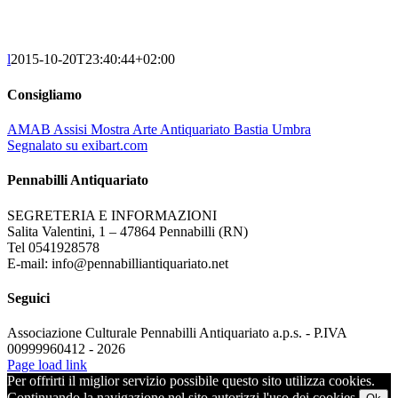
l
2015-10-20T23:40:44+02:00
Consigliamo
AMAB Assisi Mostra Arte Antiquariato Bastia Umbra
Segnalato su exibart.com
Pennabilli Antiquariato
SEGRETERIA E INFORMAZIONI
Salita Valentini, 1 – 47864 Pennabilli (RN)
Tel 0541928578
E-mail: info@pennabilliantiquariato.net
Seguici
Associazione Culturale Pennabilli Antiquariato a.p.s. - P.IVA
00999960412 - 2026
Page load link
Per offrirti il miglior servizio possibile questo sito utilizza cookies.
Continuando la navigazione nel sito autorizzi l'uso dei cookies.