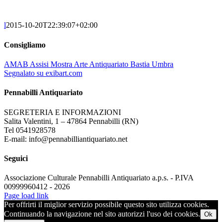
l
2015-10-20T22:39:07+02:00
Consigliamo
AMAB Assisi Mostra Arte Antiquariato Bastia Umbra
Segnalato su exibart.com
Pennabilli Antiquariato
SEGRETERIA E INFORMAZIONI
Salita Valentini, 1 – 47864 Pennabilli (RN)
Tel 0541928578
E-mail: info@pennabilliantiquariato.net
Seguici
Associazione Culturale Pennabilli Antiquariato a.p.s. - P.IVA
00999960412 - 2026
Page load link
Per offrirti il miglior servizio possibile questo sito utilizza cookies.
Continuando la navigazione nel sito autorizzi l'uso dei cookies.
Ok