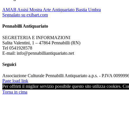
AMAB Assisi Mostra Arte Antiquariato Bastia Umbra
Segnalato su exibart.com
Pennabilli Antiquariato
SEGRETERIA E INFORMAZIONI
Salita Valentini, 1 – 47864 Pennabilli (RN)
Tel 0541928578
E-mail: info@pennabilliantiquariato.net
Seguici
Associazione Culturale Pennabilli Antiquariato a.p.s. - P.IVA 00999
Page load link
Per offrirti il miglior servizio possibile questo sito utilizza cookies. C
Torna in cima