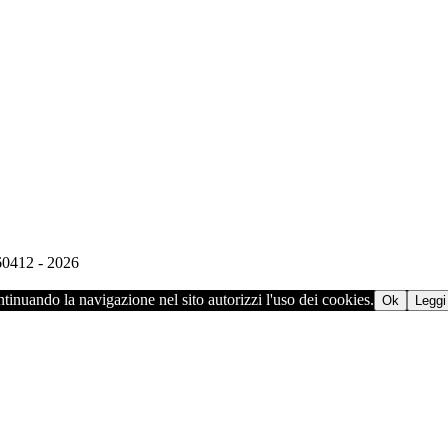
960412 - 2026
ontinuando la navigazione nel sito autorizzi l'uso dei cookies.
Ok
Leggi 