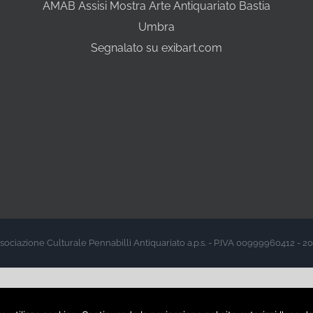
AMAB Assisi Mostra Arte Antiquariato Bastia
Umbra
Segnalato su exibart.com
sociazione Culturale Pennabilli Antiquariato a.p.s. - P.IVA 00999960412 - 2