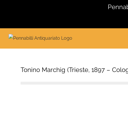
Salta
Pennabi
al
contenuto
Tonino Marchig (Trieste, 1897 – Cologn