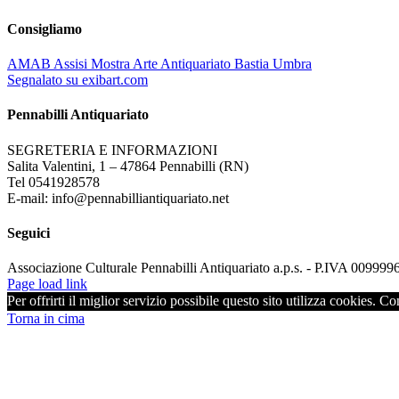
Consigliamo
AMAB Assisi Mostra Arte Antiquariato Bastia Umbra
Segnalato su exibart.com
Pennabilli Antiquariato
SEGRETERIA E INFORMAZIONI
Salita Valentini, 1 – 47864 Pennabilli (RN)
Tel 0541928578
E-mail: info@pennabilliantiquariato.net
Seguici
Associazione Culturale Pennabilli Antiquariato a.p.s. - P.IVA 00999
Page load link
Per offrirti il miglior servizio possibile questo sito utilizza cookies. C
Torna in cima