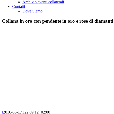
Archivio eventi collaterali
Contatti
Dove Siamo
Collana in oro con pendente in oro e rose di diamanti 
l
2016-06-17T22:09:12+02:00