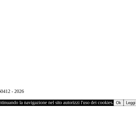
960412 - 2026
ontinuando la navigazione nel sito autorizzi l'uso dei cookies.
Ok
Leggi 