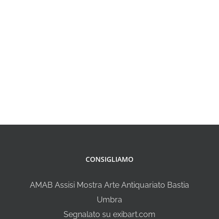
CONSIGLIAMO
AMAB Assisi Mostra Arte Antiquariato Bastia
Umbra
Segnalato su exibart.com