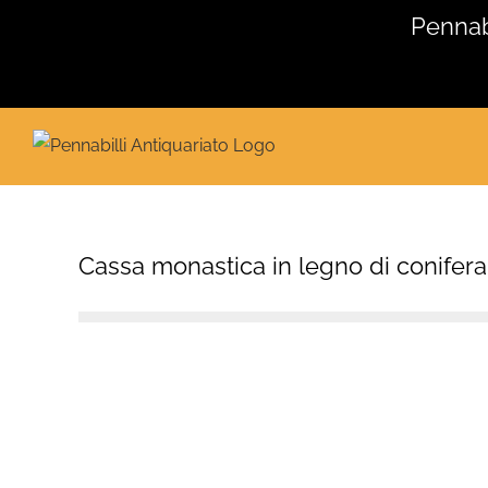
Salta
Pennabi
al
contenuto
Cassa monastica in legno di conifera