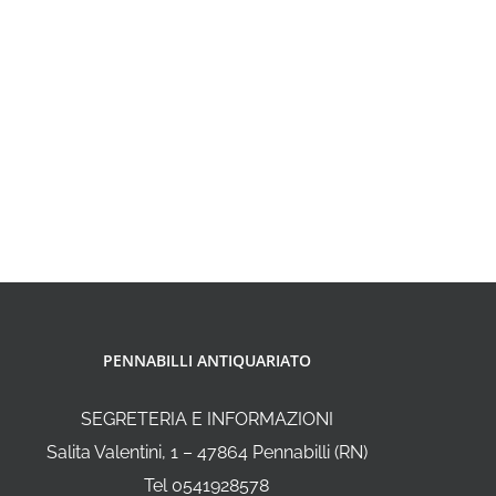
PENNABILLI ANTIQUARIATO
SEGRETERIA E INFORMAZIONI
Salita Valentini, 1 – 47864 Pennabilli (RN)
Tel 0541928578