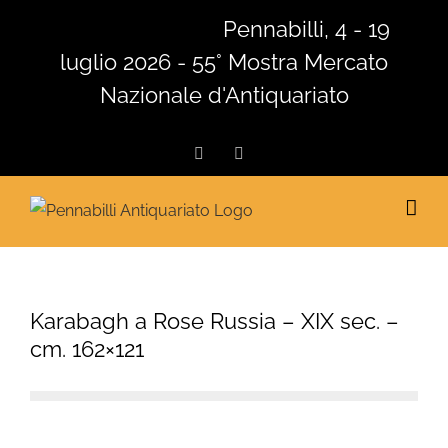
Salta
Pennabilli, 4 - 19
al
luglio 2026 - 55° Mostra Mercato
contenuto
Nazionale d'Antiquariato
Facebook
Instagram
Karabagh a Rose Russia – XIX sec. –
cm. 162×121