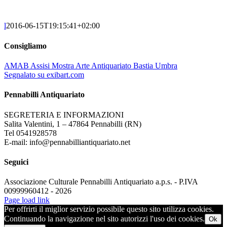
l
2016-06-15T19:15:41+02:00
Consigliamo
AMAB Assisi Mostra Arte Antiquariato Bastia Umbra
Segnalato su exibart.com
Pennabilli Antiquariato
SEGRETERIA E INFORMAZIONI
Salita Valentini, 1 – 47864 Pennabilli (RN)
Tel 0541928578
E-mail: info@pennabilliantiquariato.net
Seguici
Associazione Culturale Pennabilli Antiquariato a.p.s. - P.IVA
00999960412 - 2026
Page load link
Per offrirti il miglior servizio possibile questo sito utilizza cookies.
Continuando la navigazione nel sito autorizzi l'uso dei cookies.
Ok