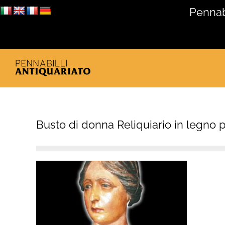
Salta
Pennabi
al
contenuto
Busto di donna Reliquiario in legno 