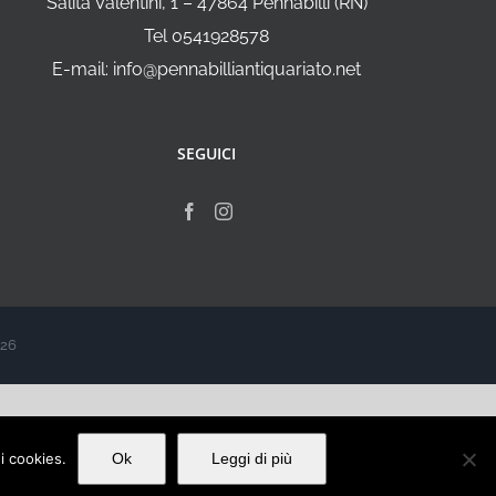
Salita Valentini, 1 – 47864 Pennabilli (RN)
Tel 0541928578
E-mail: info@pennabilliantiquariato.net
SEGUICI
026
ei cookies.
Ok
Leggi di più