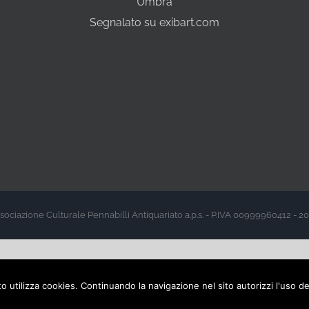
Umbra
Segnalato su exibart.com
sociazione Culturale Pennabilli Antiquariato a.p.s. - P.IVA 00999960412 - 2
sito utilizza cookies. Continuando la navigazione nel sito autorizzi l'uso d