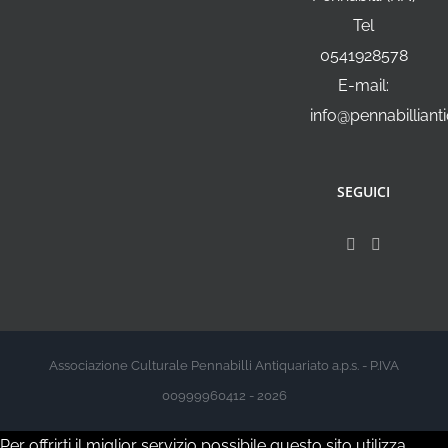
Tel
0541928578
E-mail:
info@pennabillianti
SEGUICI
Associazione Culturale Pennabilli Antiquariato a.p.s. - P.IVA
00999960412 - 2026
Per offrirti il miglior servizio possibile questo sito utilizza