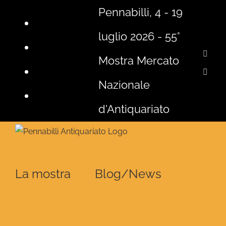
Salta
Pennabilli, 4 - 19
al
luglio 2026 - 55°
contenuto
Face
Mostra Mercato
Insta
Nazionale
d'Antiquariato
La mostra
Blog/News