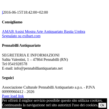
l
2016-06-15T18:42:00+02:00
Consigliamo
AMAB Assisi Mostra Arte Antiquariato Bastia Umbra
Segnalato su exibart.com
Pennabilli Antiquariato
SEGRETERIA E INFORMAZIONI
Salita Valentini, 1 – 47864 Pennabilli (RN)
Tel 0541928578
E-mail: info@pennabilliantiquariato.net
Seguici
Associazione Culturale Pennabilli Antiquariato a.p.s. - P.IVA
00999960412 - 2026
Page load link
Per offrirti il miglior servizio possibile questo sito utilizza cookies.
Continuando la navigazione nel sito autorizzi l'uso dei cookies.
Ok