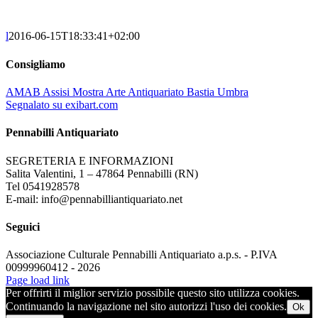
l
2016-06-15T18:33:41+02:00
Consigliamo
AMAB Assisi Mostra Arte Antiquariato Bastia Umbra
Segnalato su exibart.com
Pennabilli Antiquariato
SEGRETERIA E INFORMAZIONI
Salita Valentini, 1 – 47864 Pennabilli (RN)
Tel 0541928578
E-mail: info@pennabilliantiquariato.net
Seguici
Associazione Culturale Pennabilli Antiquariato a.p.s. - P.IVA
00999960412 - 2026
Page load link
Per offrirti il miglior servizio possibile questo sito utilizza cookies.
Continuando la navigazione nel sito autorizzi l'uso dei cookies.
Ok