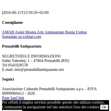
l
2016-06-11T23:59:20+02:00
Consigliamo
AMAB Assisi Mostra Arte Antiquariato Bastia Umbra
Segnalato su exibart.com
Pennabilli Antiquariato
SEGRETERIA E INFORMAZIONI
Salita Valentini, 1 – 47864 Pennabilli (RN)
Tel 0541928578
E-mail: info@pennabilliantiquariato.net
Seguici
Associazione Culturale Pennabilli Antiquariato a.p.s. - P.IVA
00999960412 - 2026
Page load link
Per offrirti il miglior servizio possibile questo sito utilizza cookies.
Continuando la navigazione nel sito autorizzi l'uso dei cookies.
Ok