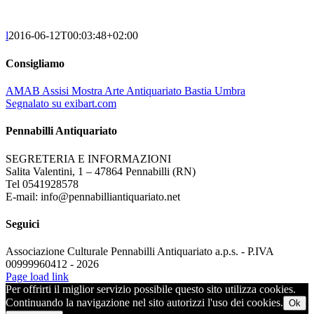
l
2016-06-12T00:03:48+02:00
Consigliamo
AMAB Assisi Mostra Arte Antiquariato Bastia Umbra
Segnalato su exibart.com
Pennabilli Antiquariato
SEGRETERIA E INFORMAZIONI
Salita Valentini, 1 – 47864 Pennabilli (RN)
Tel 0541928578
E-mail: info@pennabilliantiquariato.net
Seguici
Associazione Culturale Pennabilli Antiquariato a.p.s. - P.IVA
00999960412 - 2026
Page load link
Per offrirti il miglior servizio possibile questo sito utilizza cookies.
Continuando la navigazione nel sito autorizzi l'uso dei cookies.
Ok