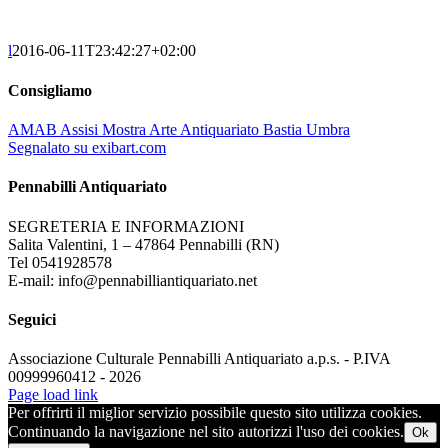
l
2016-06-11T23:42:27+02:00
Consigliamo
AMAB Assisi Mostra Arte Antiquariato Bastia Umbra
Segnalato su exibart.com
Pennabilli Antiquariato
SEGRETERIA E INFORMAZIONI
Salita Valentini, 1 – 47864 Pennabilli (RN)
Tel 0541928578
E-mail: info@pennabilliantiquariato.net
Seguici
Associazione Culturale Pennabilli Antiquariato a.p.s. - P.IVA
00999960412 - 2026
Page load link
Per offrirti il miglior servizio possibile questo sito utilizza cookies.
Continuando la navigazione nel sito autorizzi l'uso dei cookies.
Ok