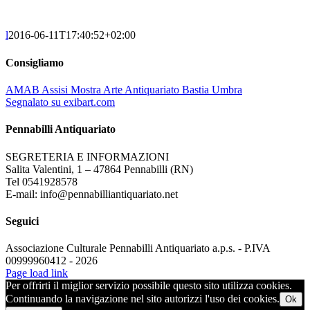
l
2016-06-11T17:40:52+02:00
Consigliamo
AMAB Assisi Mostra Arte Antiquariato Bastia Umbra
Segnalato su exibart.com
Pennabilli Antiquariato
SEGRETERIA E INFORMAZIONI
Salita Valentini, 1 – 47864 Pennabilli (RN)
Tel 0541928578
E-mail: info@pennabilliantiquariato.net
Seguici
Associazione Culturale Pennabilli Antiquariato a.p.s. - P.IVA
00999960412 - 2026
Page load link
Per offrirti il miglior servizio possibile questo sito utilizza cookies.
Continuando la navigazione nel sito autorizzi l'uso dei cookies.
Ok