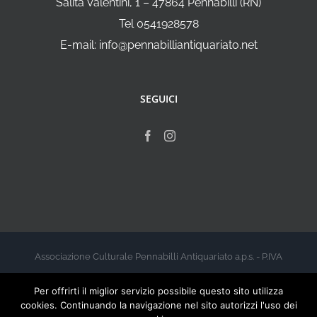
Salita Valentini, 1 – 47864 Pennabilli (RN)
Tel 0541928578
E-mail: info@pennabilliantiquariato.net
SEGUICI
Associazione Culturale Pennabilli Antiquariato a.p.s. - P.IVA
00999960412 - 2026
Per offrirti il miglior servizio possibile questo sito utilizza
cookies. Continuando la navigazione nel sito autorizzi l'uso dei