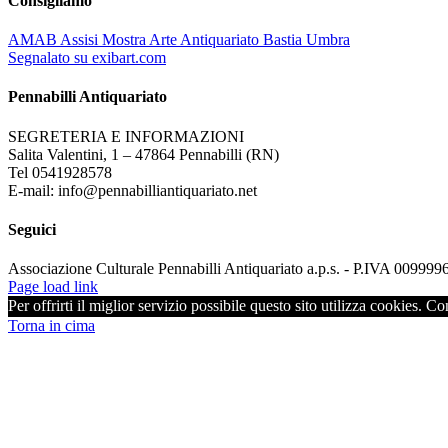
Consigliamo
AMAB Assisi Mostra Arte Antiquariato Bastia Umbra
Segnalato su exibart.com
Pennabilli Antiquariato
SEGRETERIA E INFORMAZIONI
Salita Valentini, 1 – 47864 Pennabilli (RN)
Tel 0541928578
E-mail: info@pennabilliantiquariato.net
Seguici
Associazione Culturale Pennabilli Antiquariato a.p.s. - P.IVA 00999
Page load link
Per offrirti il miglior servizio possibile questo sito utilizza cookies. C
Torna in cima