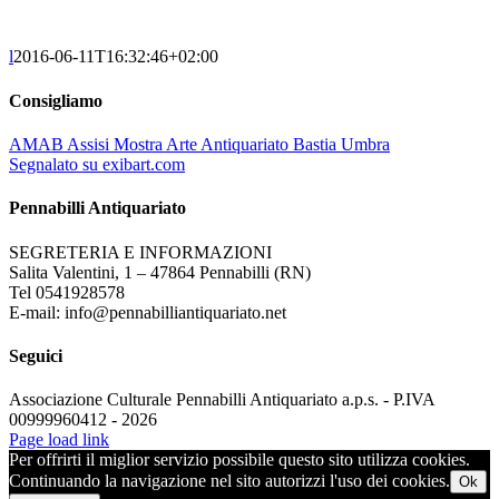
l
2016-06-11T16:32:46+02:00
Consigliamo
AMAB Assisi Mostra Arte Antiquariato Bastia Umbra
Segnalato su exibart.com
Pennabilli Antiquariato
SEGRETERIA E INFORMAZIONI
Salita Valentini, 1 – 47864 Pennabilli (RN)
Tel 0541928578
E-mail: info@pennabilliantiquariato.net
Seguici
Associazione Culturale Pennabilli Antiquariato a.p.s. - P.IVA
00999960412 - 2026
Page load link
Per offrirti il miglior servizio possibile questo sito utilizza cookies.
Continuando la navigazione nel sito autorizzi l'uso dei cookies.
Ok