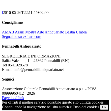
l
2016-05-26T22:11:44+02:00
Consigliamo
AMAB Assisi Mostra Arte Antiquariato Bastia Umbra
Segnalato su exibart.com
Pennabilli Antiquariato
SEGRETERIA E INFORMAZIONI
Salita Valentini, 1 – 47864 Pennabilli (RN)
Tel 0541928578
E-mail: info@pennabilliantiquariato.net
Seguici
Associazione Culturale Pennabilli Antiquariato a.p.s. - P.IVA
00999960412 - 2026
Page load link
Per offrirti il miglior servizio possibile questo sito utilizza cookies.
Continuando la navigazione nel sito autorizzi l'uso dei cookies.
Ok