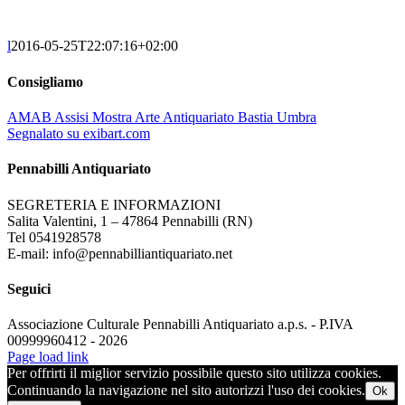
l
2016-05-25T22:07:16+02:00
Consigliamo
AMAB Assisi Mostra Arte Antiquariato Bastia Umbra
Segnalato su exibart.com
Pennabilli Antiquariato
SEGRETERIA E INFORMAZIONI
Salita Valentini, 1 – 47864 Pennabilli (RN)
Tel 0541928578
E-mail: info@pennabilliantiquariato.net
Seguici
Associazione Culturale Pennabilli Antiquariato a.p.s. - P.IVA
00999960412 - 2026
Page load link
Per offrirti il miglior servizio possibile questo sito utilizza cookies.
Continuando la navigazione nel sito autorizzi l'uso dei cookies.
Ok