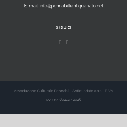
E-mail: info@pennabilliantiquariato.net
SEGUICI
Associazione Culturale Pennabilli Antiquariato a.p.s. - P.IVA
00999960412 - 2026